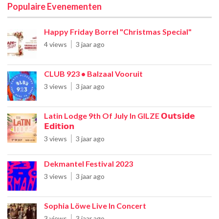
Populaire Evenementen
Happy Friday Borrel "Christmas Special"
4 views
3 jaar ago
CLUB 923 • Balzaal Vooruit
3 views
3 jaar ago
Latin Lodge 9th Of July In GILZE 𝗢𝘂𝘁𝘀𝗶𝗱𝗲
𝗘𝗱𝗶𝘁𝗶𝗼𝗻
3 views
3 jaar ago
Dekmantel Festival 2023
3 views
3 jaar ago
Sophia Löwe Live In Concert
3 views
3 jaar ago