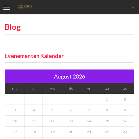
Blog
Evenementen Kalender
August 2026
ma
di
wo
do
vr
za
zo
1
2
3
4
5
6
7
8
9
10
11
12
13
14
15
16
17
18
19
20
21
22
23