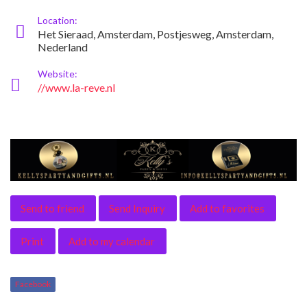
Location:
Het Sieraad, Amsterdam, Postjesweg, Amsterdam,
Nederland
Website:
//www.la-reve.nl
Send to friend
Send Inquiry
Add to favorites
Print
Add to my calendar
Facebook