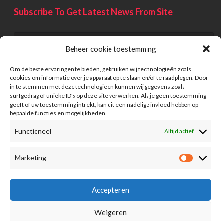
Subscribe To Get Latest News From Site
Beheer cookie toestemming
Om de beste ervaringen te bieden, gebruiken wij technologieën zoals
cookies om informatie over je apparaat op te slaan en/of te raadplegen. Door
in te stemmen met deze technologieën kunnen wij gegevens zoals
surfgedrag of unieke ID's op deze site verwerken. Als je geen toestemming
geeft of uw toestemming intrekt, kan dit een nadelige invloed hebben op
bepaalde functies en mogelijkheden.
Functioneel
Altijd actief
Information
Marketing
Advertising
FAQ
Accepteren
Term Of Conditions
Weigeren