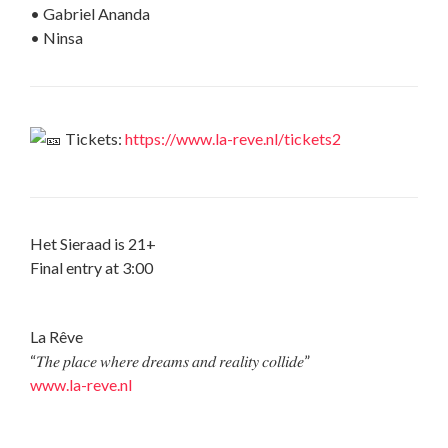
• Gabriel Ananda
• Ninsa
Tickets:
https://www.la-reve.nl/tickets2
Het Sieraad is 21+
Final entry at 3:00
La Rêve
“𝑇ℎ𝑒 𝑝𝑙𝑎𝑐𝑒 𝑤ℎ𝑒𝑟𝑒 𝑑𝑟𝑒𝑎𝑚𝑠 𝑎𝑛𝑑 𝑟𝑒𝑎𝑙𝑖𝑡𝑦 𝑐𝑜𝑙𝑙𝑖𝑑𝑒”
www.la-reve.nl