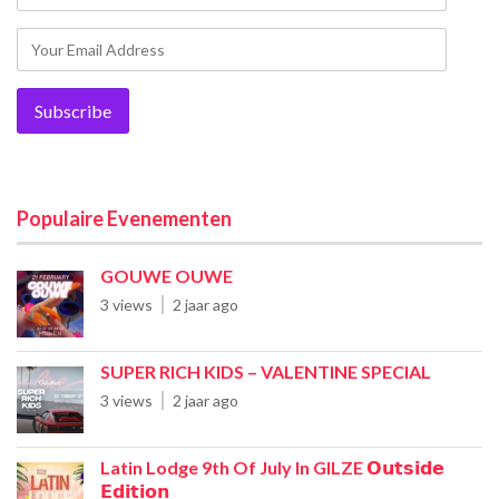
Populaire Evenementen
GOUWE OUWE
3 views
2 jaar ago
SUPER RICH KIDS – VALENTINE SPECIAL
3 views
2 jaar ago
Latin Lodge 9th Of July In GILZE 𝗢𝘂𝘁𝘀𝗶𝗱𝗲
𝗘𝗱𝗶𝘁𝗶𝗼𝗻