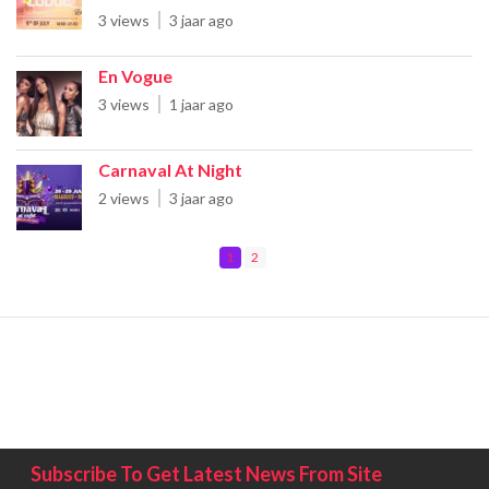
3 views
3 jaar ago
En Vogue
3 views
1 jaar ago
Carnaval At Night
2 views
3 jaar ago
1
2
Subscribe To Get Latest News From Site