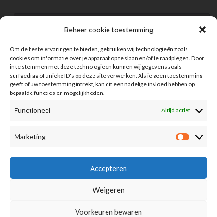
Beheer cookie toestemming
Om de beste ervaringen te bieden, gebruiken wij technologieën zoals
cookies om informatie over je apparaat op te slaan en/of te raadplegen. Door
in te stemmen met deze technologieën kunnen wij gegevens zoals
surfgedrag of unieke ID's op deze site verwerken. Als je geen toestemming
geeft of uw toestemming intrekt, kan dit een nadelige invloed hebben op
bepaalde functies en mogelijkheden.
Functioneel
Altijd actief
Information
Marketing
Advertising
FAQ
Accepteren
Term Of Conditions
Weigeren
Privacy Policy
Voorkeuren bewaren