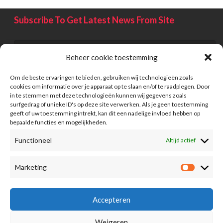
Subscribe To Get Latest News From Site
Beheer cookie toestemming
Om de beste ervaringen te bieden, gebruiken wij technologieën zoals
cookies om informatie over je apparaat op te slaan en/of te raadplegen. Door
in te stemmen met deze technologieën kunnen wij gegevens zoals
surfgedrag of unieke ID's op deze site verwerken. Als je geen toestemming
geeft of uw toestemming intrekt, kan dit een nadelige invloed hebben op
bepaalde functies en mogelijkheden.
Functioneel
Altijd actief
Information
Marketing
Advertising
FAQ
Accepteren
Term Of Conditions
Weigeren