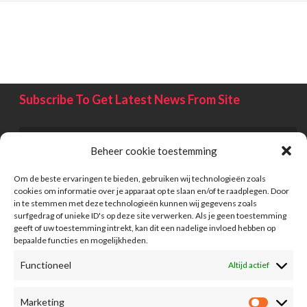
Subscribe To Get Latest News From Site
Beheer cookie toestemming
Om de beste ervaringen te bieden, gebruiken wij technologieën zoals
cookies om informatie over je apparaat op te slaan en/of te raadplegen. Door
in te stemmen met deze technologieën kunnen wij gegevens zoals
surfgedrag of unieke ID's op deze site verwerken. Als je geen toestemming
geeft of uw toestemming intrekt, kan dit een nadelige invloed hebben op
bepaalde functies en mogelijkheden.
Functioneel
Altijd actief
Information
Marketing
Advertising