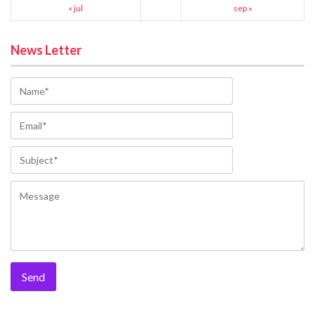
« jul
sep »
News Letter