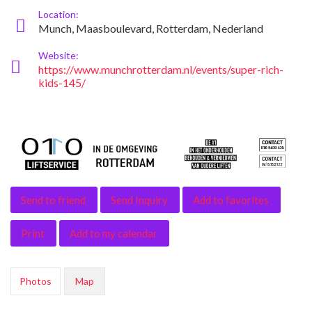
Location:
Munch, Maasboulevard, Rotterdam, Nederland
Website:
https://www.munchrotterdam.nl/events/super-rich-
kids-145/
Send to friend
Send Inquiry
Add to favorites
Print
Add to my calendar
Photos
Map