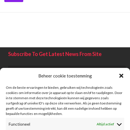
Subscribe To Get Latest News From Site
Beheer cookie toestemming
Om de beste ervaringen te bieden, gebruiken wij technologieën zoals
cookies om informatie over je apparaat op te slaan en/of te raadplegen. Door
in te stemmen met deze technologieën kunnen wij gegevens zoals
surfgedrag of unieke ID's op deze site verwerken. Als je geen toestemming
geeft of uw toestemming intrekt, kan dit een nadelige invloed hebben op
bepaalde functies en mogelijkheden.
Functioneel
Altijd actief
Information