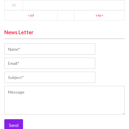
31
« jul
sep »
News Letter