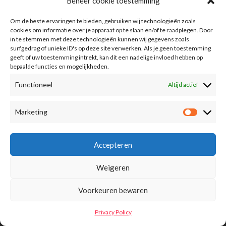
Beheer cookie toestemming
Om de beste ervaringen te bieden, gebruiken wij technologieën zoals
cookies om informatie over je apparaat op te slaan en/of te raadplegen. Door
in te stemmen met deze technologieën kunnen wij gegevens zoals
surfgedrag of unieke ID's op deze site verwerken. Als je geen toestemming
geeft of uw toestemming intrekt, kan dit een nadelige invloed hebben op
bepaalde functies en mogelijkheden.
Functioneel
Altijd actief
Information
Marketing
Advertising
FAQ
Accepteren
Term Of Conditions
Weigeren
Privacy Policy
Voorkeuren bewaren
Privacy Policy
© 2023 Guide of Events.