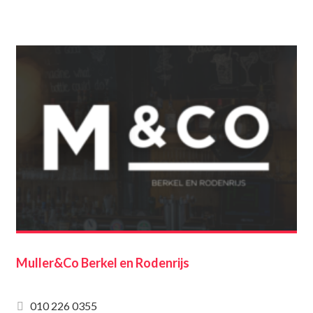
Muller&Co Berkel en Rodenrijs
010 226 0355