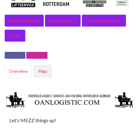
Send to friend
Send Inquiry
Add to favorites
Print
Facebook
Instagram
Overview
Map
Let’s MEZZ things up!