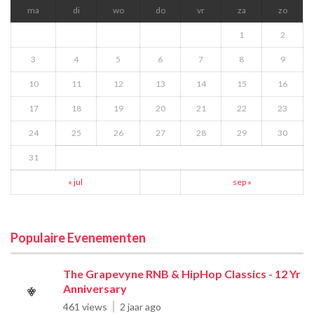
ma
di
wo
do
vr
za
zo
1
2
3
4
5
6
7
8
9
10
11
12
13
14
15
16
17
18
19
20
21
22
23
24
25
26
27
28
29
30
31
« jul
sep »
Populaire Evenementen
The Grapevyne RNB & HipHop Classics - 12 Yr
Anniversary
461 views
2 jaar ago