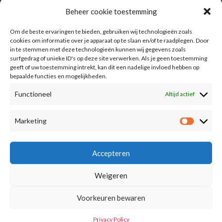
Beheer cookie toestemming
Om de beste ervaringen te bieden, gebruiken wij technologieën zoals
cookies om informatie over je apparaat op te slaan en/of te raadplegen. Door
in te stemmen met deze technologieën kunnen wij gegevens zoals
surfgedrag of unieke ID's op deze site verwerken. Als je geen toestemming
geeft of uw toestemming intrekt, kan dit een nadelige invloed hebben op
bepaalde functies en mogelijkheden.
Functioneel
Altijd actief
Information
Marketing
Advertising
FAQ
Accepteren
Term Of Conditions
Weigeren
Privacy Policy
Voorkeuren bewaren
Privacy Policy
© 2023 Guide of Events.