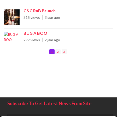
C&C RnB Brunch
315 views
3 jaar ago
BUG A BOO
297 views
2 jaar ago
1
2
3
Subscribe To Get Latest News From Site