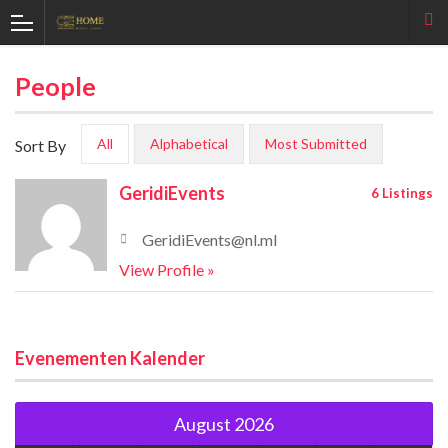
People
All
Alphabetical
Most Submitted
Sort By
GeridiEvents
6 Listings
GeridiEvents@nl.ml
View Profile »
Evenementen Kalender
August 2026