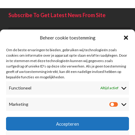
Subscribe To Get Latest News From Site
Beheer cookie toestemming
Om de beste ervaringen te bieden, gebruiken wij technologieën zoals
cookies om informatie over je apparaat op te slaan en/of te raadplegen. Door
in te stemmen met deze technologieën kunnen wij gegevens zoals
surfgedrag of unieke ID's op deze site verwerken. Als je geen toestemming
geeft of uw toestemming intrekt, kan dit een nadelige invloed hebben op
bepaalde functies en mogelijkheden.
Functioneel
Altijd actief
Information
Marketing
Advertising
FAQ
Accepteren
Term Of Conditions