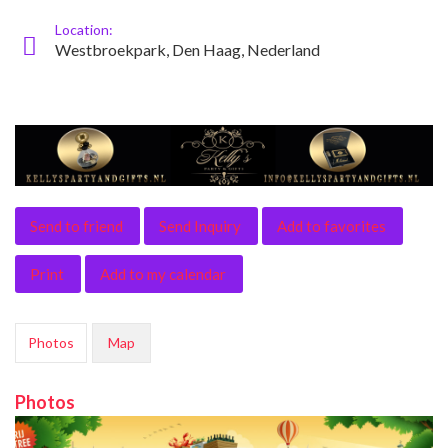
Location:
Westbroekpark, Den Haag, Nederland
Send to friend
Send Inquiry
Add to favorites
Print
Add to my calendar
Photos
Map
Photos