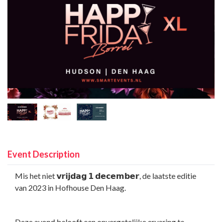
Event Description
Mis het niet 𝘃𝗿𝗶𝗷𝗱𝗮𝗴 𝟭 𝗱𝗲𝗰𝗲𝗺𝗯𝗲𝗿, de laatste editie
van 2023 in Hofhouse Den Haag.
Deze avond belooft een onvergetelijke ervaring te