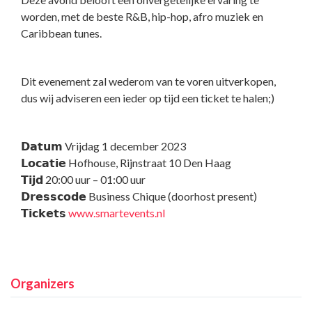
worden, met de beste R&B, hip-hop, afro muziek en
Caribbean tunes.
Dit evenement zal wederom van te voren uitverkopen,
dus wij adviseren een ieder op tijd een ticket te halen;)
𝗗𝗮𝘁𝘂𝗺 Vrijdag 1 december 2023
𝗟𝗼𝗰𝗮𝘁𝗶𝗲 Hofhouse, Rijnstraat 10 Den Haag
𝗧𝗶𝗷𝗱 20:00 uur – 01:00 uur
𝗗𝗿𝗲𝘀𝘀𝗰𝗼𝗱𝗲 Business Chique (doorhost present)
𝗧𝗶𝗰𝗸𝗲𝘁𝘀
www.smartevents.nl
Organizers