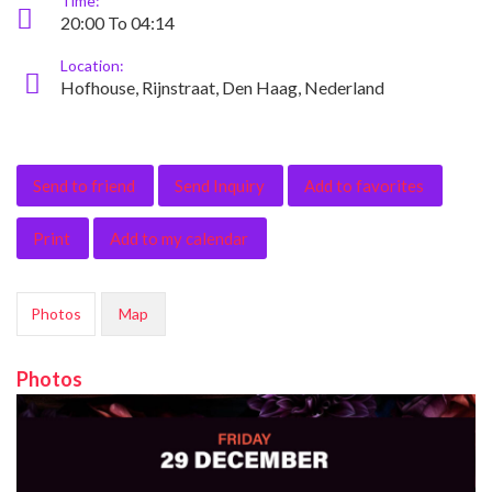
Time:
20:00 To 04:14
Location:
Hofhouse, Rijnstraat, Den Haag, Nederland
Send to friend
Send Inquiry
Add to favorites
Print
Add to my calendar
Photos
Map
Photos