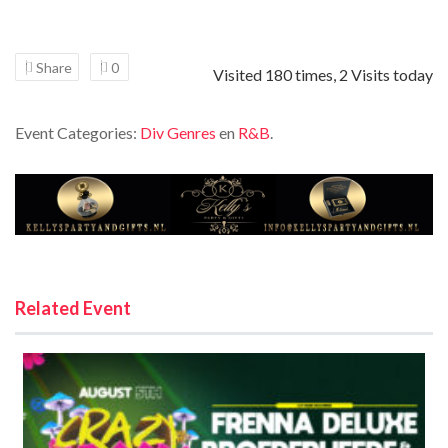
Share
0
Visited 180 times, 2 Visits today
Event Categories:
Div Genres
en
R&B
.
Related Event